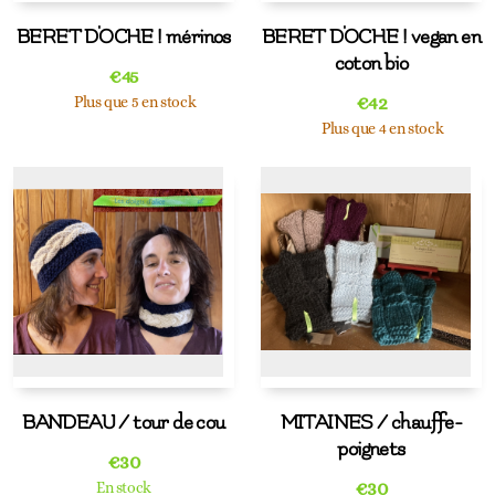
BERET D'OCHE ! mérinos
BERET D'OCHE ! vegan en
coton bio
€
45
€
42
Plus que 5 en stock
Plus que 4 en stock
BANDEAU / tour de cou
MITAINES / chauffe-
poignets
€
30
€
30
En stock