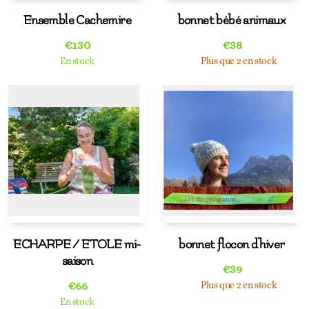
Ensemble Cachemire
bonnet bébé animaux
€
130
€
38
En stock
Plus que 2 en stock
ECHARPE / ETOLE mi-
bonnet flocon d'hiver
saison
€
39
€
66
Plus que 2 en stock
En stock