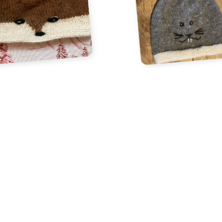
un fil douceur
quelque part entre le Bleu Léman et 2222 m au
sommet...
les doigts d'alice