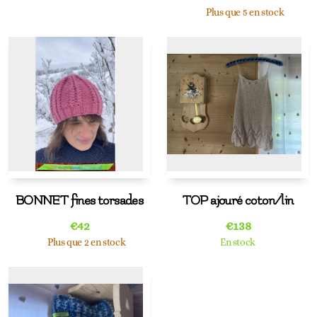
Plus que 5 en stock
BONNET fines torsades
TOP ajouré coton/lin
€
42
€
138
Plus que 2 en stock
En stock